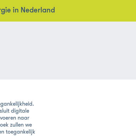
rgie in Nederland
gankelijkheid.
luit digitale
tvoeren naar
oek zullen we
n toegankelijk