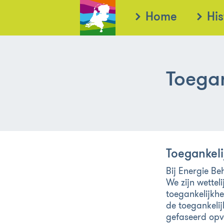
Home
His
Toegan
Toegankeli
Bij Energie Be
We zijn wettel
toegankelijkh
de toegankelij
gefaseerd opv