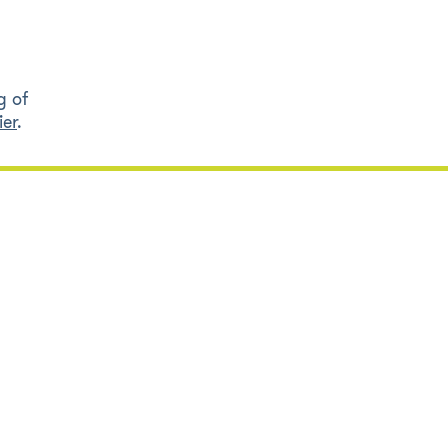
g of
ier
.